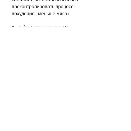
проконтролировать процесс 
похудения., меньше мяса».
2. Пейте больше воды. Не 
менее 2 литров в день.
3. Увеличьте физическую 
активность. Выберите для себя 
подходящие виды спорта и 
проводите время на свежем 
воздухе.
4. Следите за пищевым 
режимом. Ешьте регулярно и в 
малых порциях.
5. Не забывайте об отдыхе. 
Спите не менее 8 часов в сутки, 