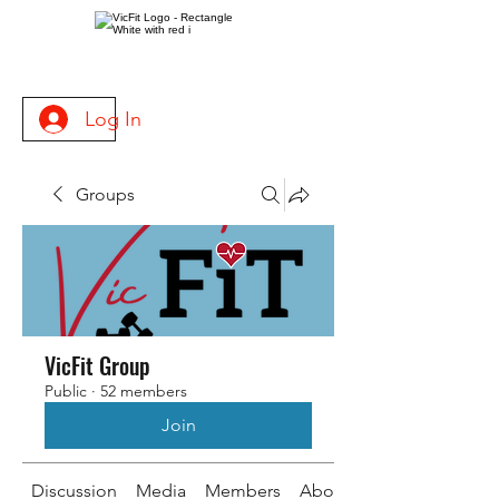
Log In
Groups
VicFit Group
Public
·
52 members
Join
Discussion
Media
Members
About