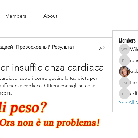
Members
About
Members
цией! Превосходный Результат!
Wil
Wilson 
reu
reuel l
er insufficienza cardiaca
vic
cardiaca: scopri come gestire la tua dieta per 
Lex
Lexi Mer
sufficienza cardiaca. Ottieni consigli su cosa 
ncora.
edf
edf edf
See All 