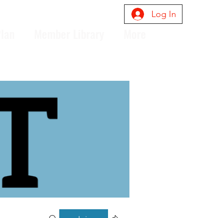
Log In
Plan
Member Library
More