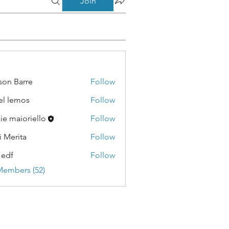
Join
son Barre
Follow
Barre
el lemos
Follow
emos
kie maioriello
Follow
i Merita
Follow
ita
 edf
Follow
Members (52)