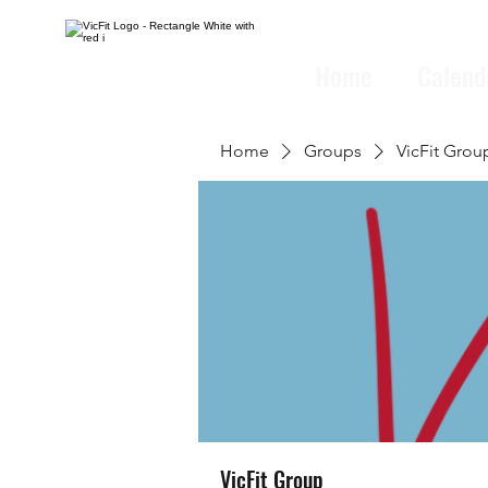
Home
Calend
Home
Groups
VicFit Grou
VicFit Group