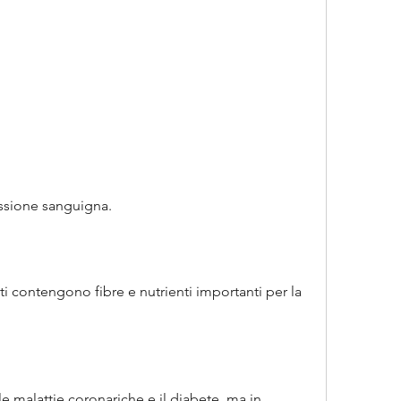
ressione sanguigna.
nti contengono fibre e nutrienti importanti per la 
e malattie coronariche e il diabete, ma in 