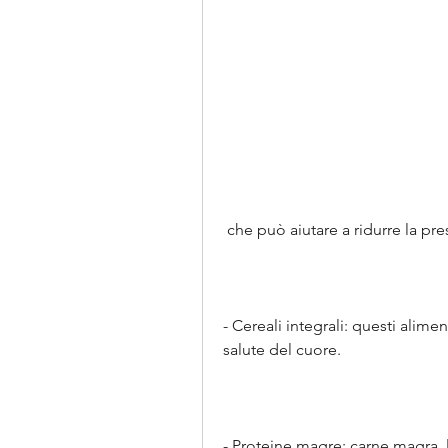
 che può aiutare a ridurre la p
- Cereali integrali: questi alime
salute del cuore.
- Proteine magre: carne magra, l