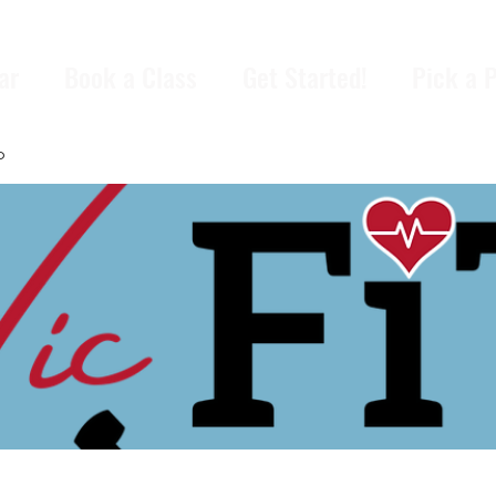
ar
Book a Class
Get Started!
Pick a 
p