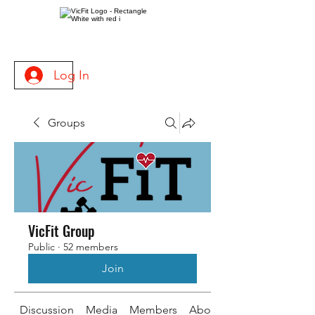
Log In
Groups
VicFit Group
Public
·
52 members
Join
Discussion
Media
Members
About