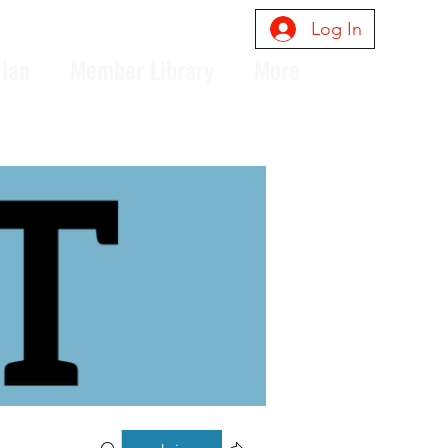
Log In
Plan
Member Library
More