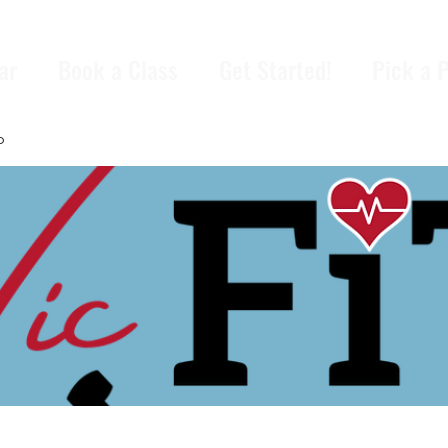
ar
Book a Class
Get Started!
Pick a 
p