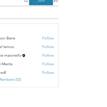
Join
son Barre
Follow
Barre
el lemos
Follow
emos
kie maioriello
Follow
i Merita
Follow
ita
 edf
Follow
Members (52)