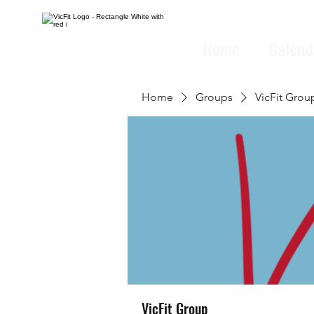
Home
Calend
Home
Groups
VicFit Grou
VicFit Group