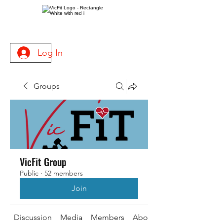
Log In
Groups
VicFit Group
Public
·
52 members
Join
Discussion
Media
Members
About