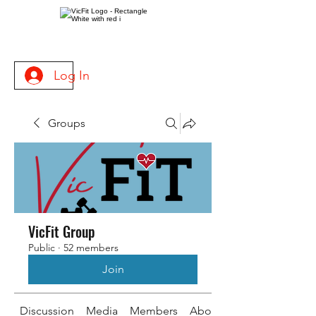
Log In
Groups
VicFit Group
Public
·
52 members
Join
Discussion
Media
Members
About