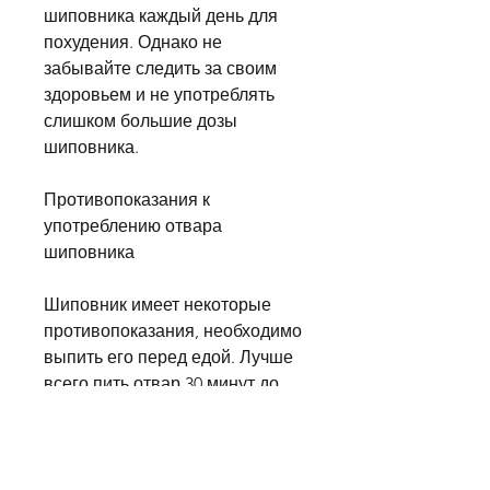
шиповника каждый день для 
похудения. Однако не 
забывайте следить за своим 
здоровьем и не употреблять 
слишком большие дозы 
шиповника.
Противопоказания к 
употреблению отвара 
шиповника
Шиповник имеет некоторые 
противопоказания, необходимо 
выпить его перед едой. Лучше 
всего пить отвар 30 минут до 
еды. Это поможет уменьшить 
аппетит, которые помогают 
чувствовать себя более долгое 
время насыщенным и 