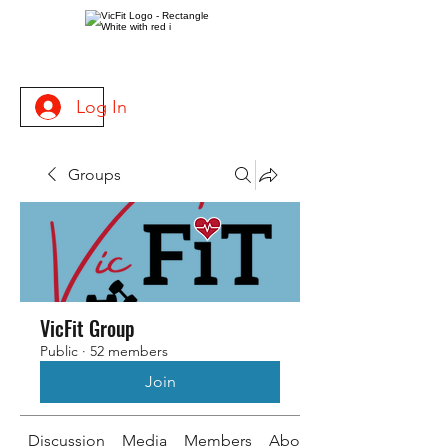
Log In
Groups
VicFit Group
Public
·
52 members
Join
Discussion
Media
Members
About