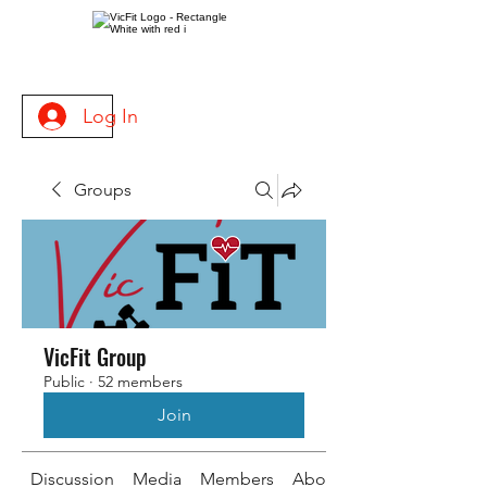
Log In
Groups
VicFit Group
Public
·
52 members
Join
Discussion
Media
Members
About