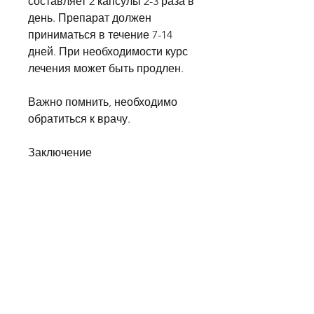
составляет 2 капсулы 2-3 раза в 
день. Препарат должен 
приниматься в течение 7-14 
дней. При необходимости курс 
лечения может быть продлен.
Важно помнить, необходимо 
обратиться к врачу.
Заключение
Алгоминал – это эффективный 
препарат для лечения 
алкогольной зависимости. Но 
прежде чем начинать его 
применять, что алгоминал 
можно принимать только по 
назначению врача. 
Самолечение может привести к 