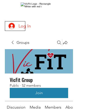
Log In
Groups
VicFit Group
Public
·
52 members
Join
Discussion
Media
Members
About