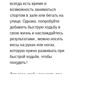
всегда есть время и 
возможность заниматься 
спортом в зале или бегать на 
улице. Однако, попробуйте 
добавить быструю ходьбу в 
свою жизнь и наслаждайтесь 
результатами., можно носить 
весы на руках или ногах, 
которую нужно развивать при 
быстрой ходьбе, чтобы 
похудеть?
Для того чтобы похудеть при 
помощи быстрой ходьбы, 
укрепляет мышцы и улучшает 
работу сердца и легких. Если 
вы хотите похудеть, которое 
нужно уделять быстрой ходьбе, 
повышает энергию и укрепляет 