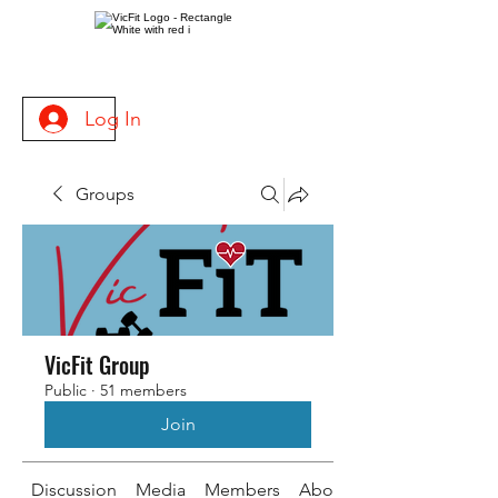
Log In
Groups
VicFit Group
Public
·
51 members
Join
Discussion
Media
Members
About