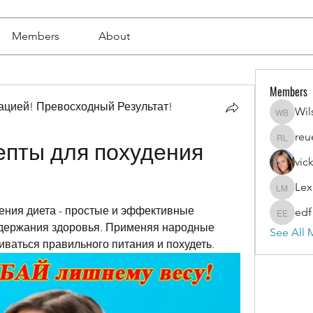
Members
About
Members
цией! Превосходный Результат!
Wil
Wilson 
reu
reuel l
пты для похудения 
vic
Lex
Lexi Mer
ния диета - простые и эффективные 
edf
edf edf
держания здоровья. Применяя народные 
See All 
ваться правильного питания и похудеть.