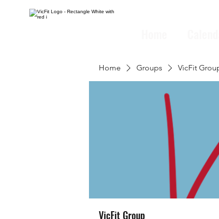
Home
Calend
Home
Groups
VicFit Grou
VicFit Group