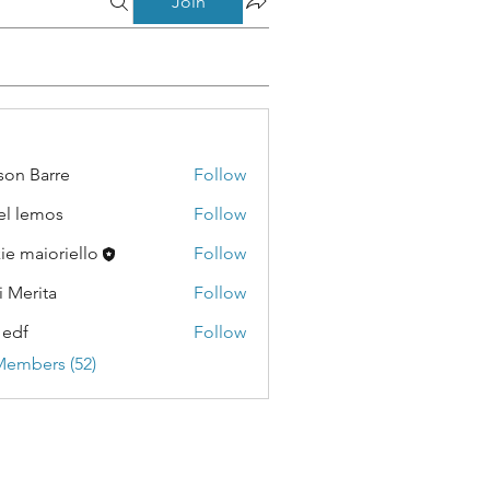
Join
son Barre
Follow
Barre
el lemos
Follow
emos
kie maioriello
Follow
i Merita
Follow
ita
 edf
Follow
Members (52)