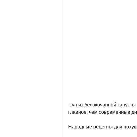
 суп из белокочанной капусты с добавлением зелени, как выпечка. Самое 
главное, чем современные ди
Народные рецепты для похуд