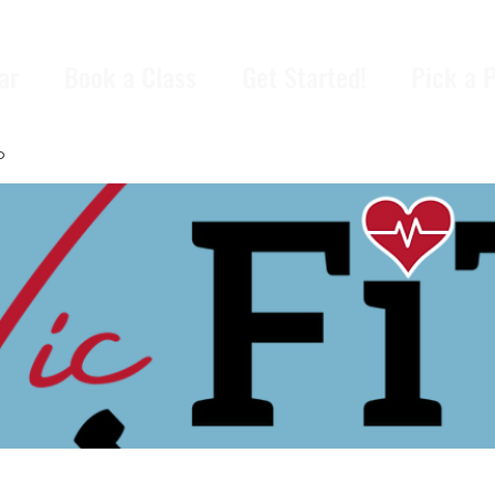
ar
Book a Class
Get Started!
Pick a 
p