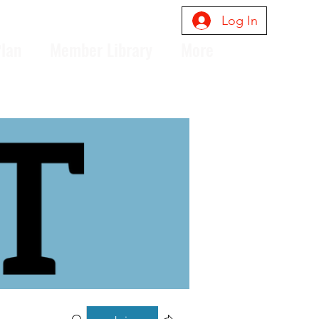
Log In
Plan
Member Library
More