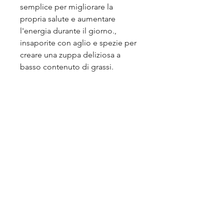
semplice per migliorare la 
propria salute e aumentare 
l'energia durante il giorno., 
insaporite con aglio e spezie per 
creare una zuppa deliziosa a 
basso contenuto di grassi.
2. Salmone al vapore
Il salmone al vapore è un'altra 
ricetta a basso contenuto di 
grassi che è estremamente 
gustosa. Utilizzare un po' di sale 
e limone per insaporire il pesce e 
poi cuocerlo al vapore per 
mantenere la sua tenerezza.