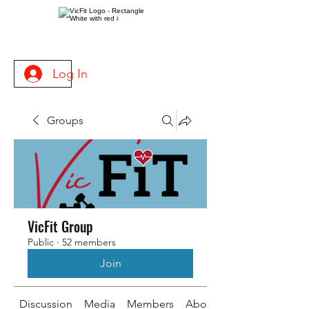
Log In
Groups
VicFit Group
Public
·
52 members
Join
Discussion
Media
Members
About