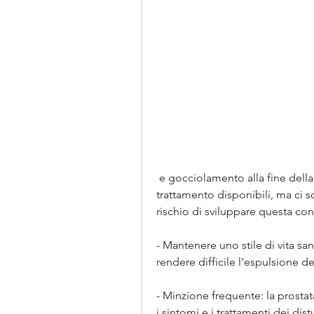
 e gocciolamento alla fine della minzione. Ci sono diverse opzioni di 
trattamento disponibili, ma ci so
rischio di sviluppare questa co
- Mantenere uno stile di vita sa
rendere difficile l'espulsione del
- Minzione frequente: la prostata
i sintomi e i trattamenti dei dist