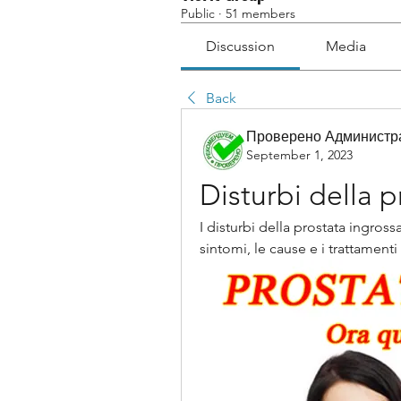
Public
·
51 members
Discussion
Media
Back
Проверено Администра
September 1, 2023
Disturbi della p
I disturbi della prostata ingross
sintomi, le cause e i trattament