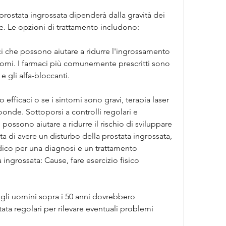
 prostata ingrossata dipenderà dalla gravità dei 
te. Le opzioni di trattamento includono:
ci che possono aiutare a ridurre l'ingrossamento 
ntomi. I farmaci più comunemente prescritti sono 
i e gli alfa-bloccanti.
 efficaci o se i sintomi sono gravi, terapia laser 
oonde. Sottoporsi a controlli regolari e 
possono aiutare a ridurre il rischio di sviluppare 
a di avere un disturbo della prostata ingrossata, 
ico per una diagnosi e un trattamento 
 ingrossata: Cause, fare esercizio fisico 
: gli uomini sopra i 50 anni dovrebbero 
tata regolari per rilevare eventuali problemi 