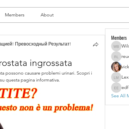
Members
About
Members
цией! Превосходный Результат!
Wil
Wilson 
reu
reuel l
rostata ingrossata
vic
ata possono causare problemi urinari. Scopri i 
Lex
Lexi Mer
i su questa pagina informativa.
edf
edf edf
See All 