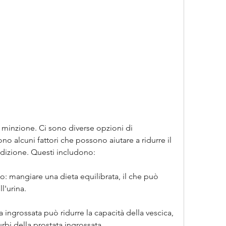
no alcuni fattori che possono aiutare a ridurre il 
ndizione. Questi includono:
no: mangiare una dieta equilibrata, il che può 
l'urina.
 ingrossata può ridurre la capacità della vescica, 
urbi della prostata ingrossata.