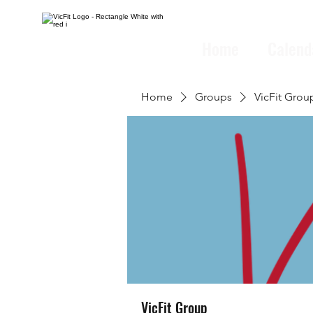
Home
Calend
Home
Groups
VicFit Grou
VicFit Group