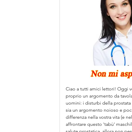
Ciao a tutti amici lettori! Oggi
proprio un argomento da tavola
uomini: i disturbi della prostata
sia un argomento noioso e poco 
differenza nella vostra vita (e ne
affrontare questo 'tabù' maschil
salute prostatica, allora non pe