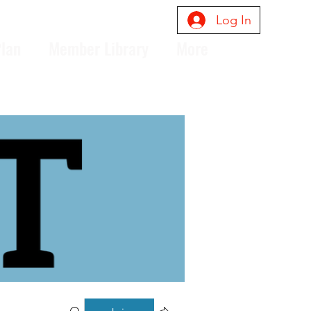
Log In
Plan
Member Library
More