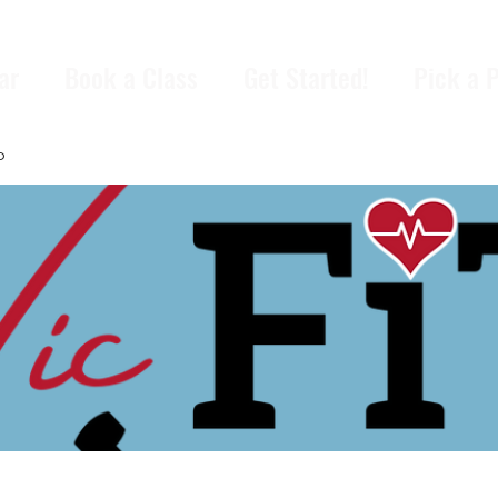
ar
Book a Class
Get Started!
Pick a 
p