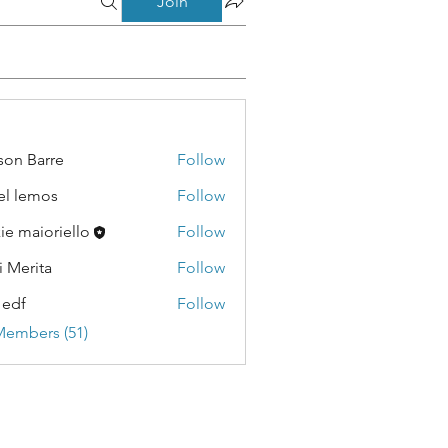
Join
son Barre
Follow
Barre
el lemos
Follow
emos
kie maioriello
Follow
i Merita
Follow
ita
 edf
Follow
Members (51)