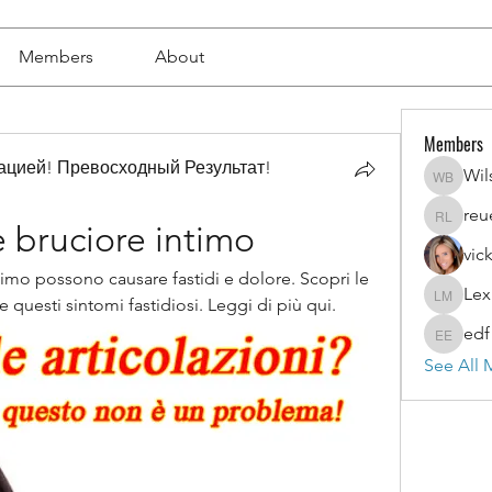
Members
About
Members
цией! Превосходный Результат!
Wil
Wilson 
reu
reuel l
e bruciore intimo
vic
ntimo possono causare fastidi e dolore. Scopri le 
Lex
Lexi Mer
re questi sintomi fastidiosi. Leggi di più qui.
edf
edf edf
See All 