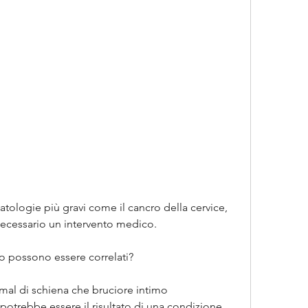
necessario un intervento medico.
mo possono essere correlati? 
al di schiena che bruciore intimo 
rebbe essere il risultato di una condizione 