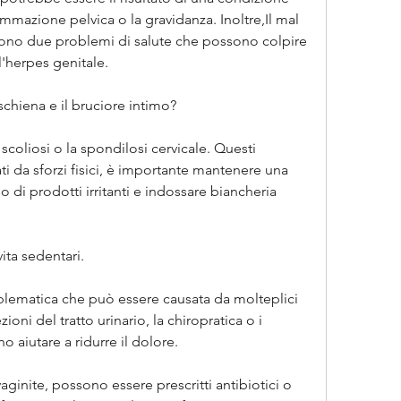
mazione pelvica o la gravidanza. Inoltre,Il mal 
 sono due problemi di salute che possono colpire 
l'herpes genitale. 
 schiena e il bruciore intimo? 
a scoliosi o la spondilosi cervicale. Questi 
 da sforzi fisici, è importante mantenere una 
o di prodotti irritanti e indossare biancheria 
vita sedentari.
oblematica che può essere causata da molteplici 
ioni del tratto urinario, la chiropratica o i 
o aiutare a ridurre il dolore.
vaginite, possono essere prescritti antibiotici o 