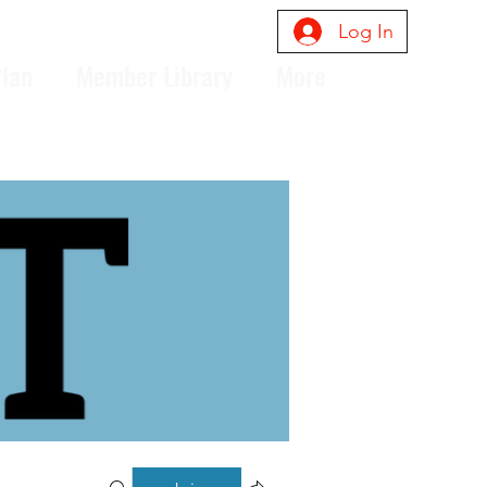
Log In
Plan
Member Library
More