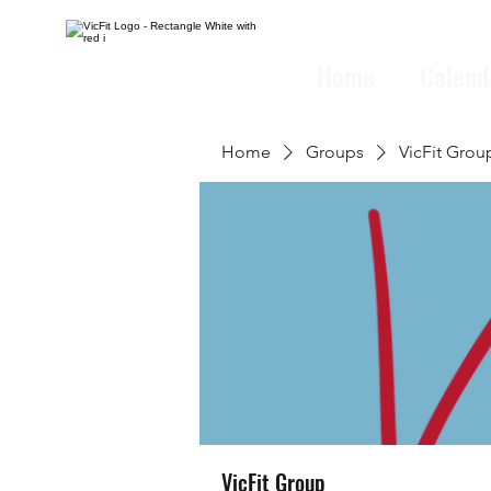
Home
Calend
Home
Groups
VicFit Grou
VicFit Group