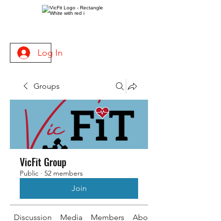
Log In
Groups
VicFit Group
Public
·
52 members
Join
Discussion
Media
Members
About