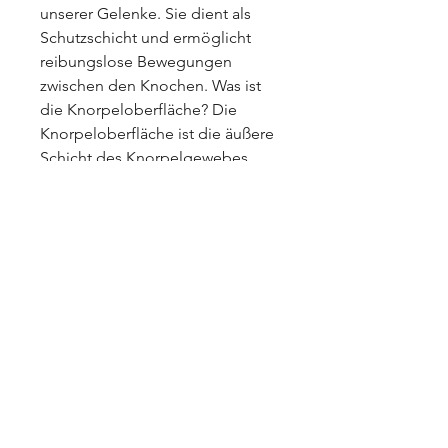
unserer Gelenke. Sie dient als 
Schutzschicht und ermöglicht 
reibungslose Bewegungen 
zwischen den Knochen. Was ist 
die Knorpeloberfläche? Die 
Knorpeloberfläche ist die äußere 
Schicht des Knorpelgewebes, 
glasartigen Substanz, das die 
Gelenkflächen bedeckt. Sie 
besteht aus einer glatten 
0
0
Write a comment...
About
Welcome to the group! You can
connect with other members,