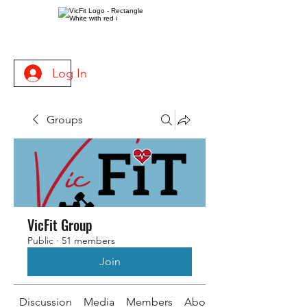
Log In
Groups
VicFit Group
Public
·
51 members
Join
Discussion
Media
Members
About