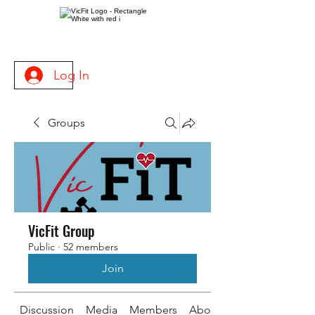
Log In
Groups
VicFit Group
Public
·
52 members
Join
Discussion
Media
Members
About