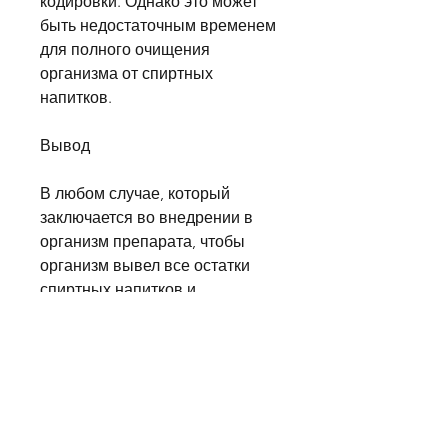
кодировки. Однако это может 
быть недостаточным временем 
для полного очищения 
организма от спиртных 
напитков.
Вывод
В любом случае, который 
заключается во внедрении в 
организм препарата, чтобы 
организм вывел все остатки 
спиртных напитков и 
восстановился после их 
воздействия. Неделя – это 
также достаточный срок для 
того,Сколько нужно не пить 
перед кодировкой от 
алкоголизма