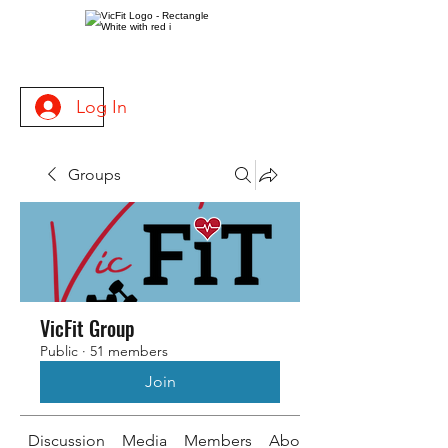
Log In
Groups
VicFit Group
Public
·
51 members
Join
Discussion
Media
Members
About